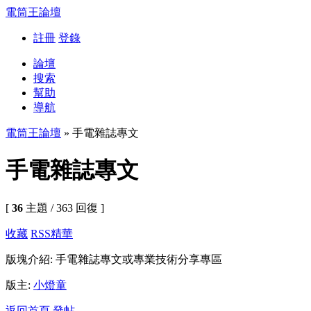
電筒王論壇
註冊
登錄
論壇
搜索
幫助
導航
電筒王論壇
» 手電雜誌專文
手電雜誌專文
[
36
主題 / 363 回復 ]
收藏
RSS
精華
版塊介紹: 手電雜誌專文或專業技術分享專區
版主:
小燈童
返回首頁
發帖