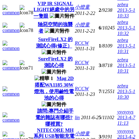
VIP IR SIGNAL
zebra
小燈童
LIGHT絕處中的另
2
/
9238
2013-5-1
2011-2-22
10:33
一隻眼
zebra
險惡空間的強襲
小燈童
6
/
10245
2013-5-1
者
2011-2-21
10:32
SureFireLX2 的
zebra
RCCW
測試心得(修正）
1
/
8109
2013-5-1
2011-1-31
10:31
SureFireLX2 的
zebra
RCCW
測試心得
3
/
8718
2013-5-1
2011-1-31
10:31
Mag 2D
搭配WA1185 30W
zebra
RCCW
燈泡，使用鹼性電
7
/
12551
2013-5-1
2011-1-23
10:30
池的心得
請問:專門介紹手
ysysysys
電的雜誌有哪些?
lin
2011-6-2
5
/
11102
2013-4-7
11:13
哪裡買?
NITECORE MH
ysysysys
小燈童
系列 USB智能充電
3
/
9191
2013-4-2