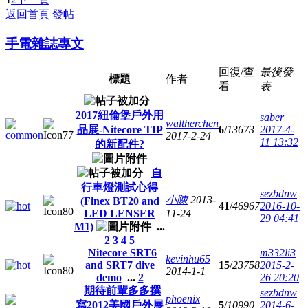
返回首頁
發帖
手電雜誌專文
回復/查
最後發
標題
作者
看
表
2017紐倫堡戶外用
saber
waltherchen
品展-Nitecore TIP
6
/
13673
2017-4-
2017-2-24
11 13:32
的新配件?
自
行車燈測試心得
sezbdnw
小陳
2013-
(Finex BT20 and
41
/
46967
2016-10-
LED LENSER
11-24
29 04:41
M1)
...
2
3
4
5
Nitecore SRT6
m332li3
kevinhu65
and SRT7 dive
15
/
23758
2015-2-
2014-1-1
demo
...
2
26 20:20
期待前輩多多撰
sezbdnw
phoenix
寫2012美國戶外展
5
/
10990
2014-6-