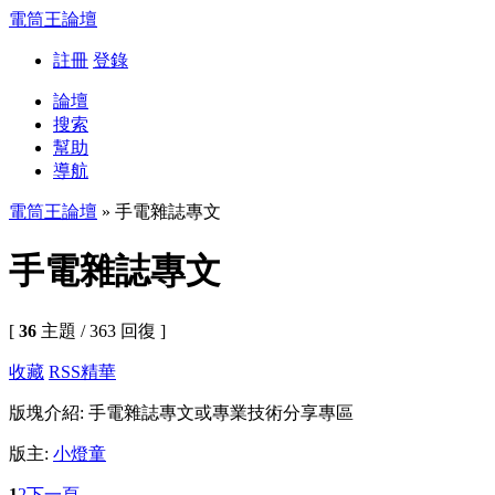
電筒王論壇
註冊
登錄
論壇
搜索
幫助
導航
電筒王論壇
» 手電雜誌專文
手電雜誌專文
[
36
主題 / 363 回復 ]
收藏
RSS
精華
版塊介紹: 手電雜誌專文或專業技術分享專區
版主:
小燈童
1
2
下一頁