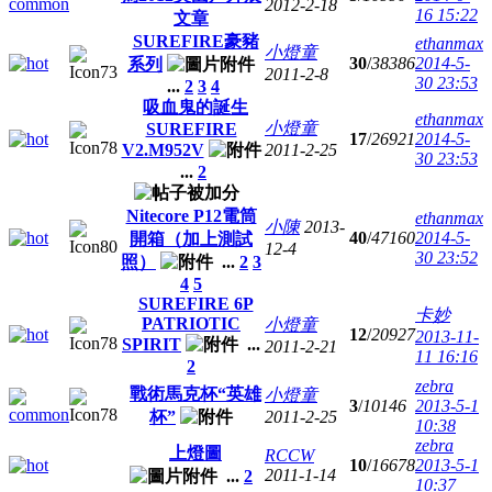
2012-2-18
16 15:22
文章
SUREFIRE豪豬
ethanmax
小燈童
30
/
38386
2014-5-
系列
2011-2-8
30 23:53
...
2
3
4
吸血鬼的誕生
ethanmax
小燈童
SUREFIRE
17
/
26921
2014-5-
V2.M952V
2011-2-25
30 23:53
...
2
Nitecore P12電筒
ethanmax
小陳
2013-
40
/
47160
2014-5-
開箱（加上測試
12-4
30 23:52
照）
...
2
3
4
5
SUREFIRE 6P
卡妙
PATRIOTIC
小燈童
12
/
20927
2013-11-
SPIRIT
...
2011-2-21
11 16:16
2
zebra
戰術馬克杯“英雄
小燈童
3
/
10146
2013-5-1
杯”
2011-2-25
10:38
zebra
上燈圖
RCCW
10
/
16678
2013-5-1
2011-1-14
...
2
10:37