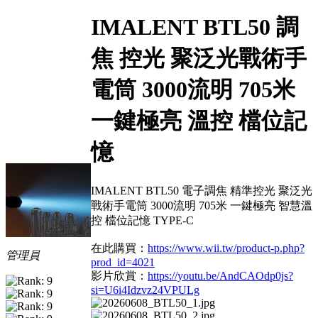
IMALENT BTL50 調
焦 控光 聚泛光戰術手
電筒 3000流明 705米
一鍵極亮 溫控 檔位記
憶
IMALENT BTL50 電子調焦 精準控光 聚泛光
戰術手電筒 3000流明 705米 一鍵極亮 智慧溫
控 檔位記憶 TYPE-C
在此購買：
https://www.wii.tw/product-p.php?
管理員
prod_id=4021
影片欣賞：
https://youtu.be/AndCAOdp0js?
si=U6i4Idzvz24VPULg