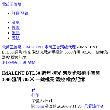
電筒王論壇
註冊
登錄
論壇
搜索
幫助
導航
電筒王論壇
»
IMALENT 電筒王台灣總代理
» IMALENT
BTL50 調焦 控光 聚泛光戰術手電筒 3000流明 705米 一鍵極亮
溫控 檔位記憶
返回列表
回復
發帖
IMALENT BTL50 調焦 控光 聚泛光戰術手電筒
3000流明 705米 一鍵極亮 溫控 檔位記憶
#
1
打印
T
字體大小:
t
foger
發表於 2026-6-9 11:26
|
只看該作者