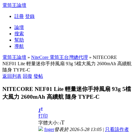
電筒王論壇
註冊
登錄
論壇
搜索
幫助
導航
電筒王論壇
»
NiteCore 電筒王台灣總代理
» NITECORE
NEF01 Lite 輕量迷你手持風扇 93g 5檔大風力 2600mAh 高續航
隨身 TYPE-C
返回列表
回復
發帖
NITECORE NEF01 Lite 輕量迷你手持風扇 93g 5檔
大風力 2600mAh 高續航 隨身 TYPE-C
#
1
打印
T
字體大小:
t
foger
發表於 2026-5-28 13:05
|
只看該作者