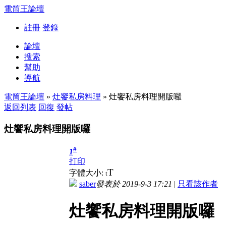
電筒王論壇
註冊
登錄
論壇
搜索
幫助
導航
電筒王論壇
»
灶饗私房料理
» 灶饗私房料理開版囉
返回列表
回復
發帖
灶饗私房料理開版囉
#
1
打印
T
字體大小:
t
saber
發表於 2019-9-3 17:21
|
只看該作者
灶饗私房料理開版囉