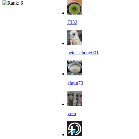
7352
peter_cheng001
afaun73
yren