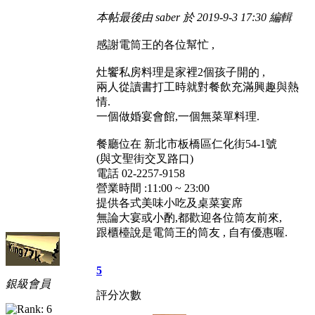
本帖最後由 saber 於 2019-9-3 17:30 編輯
感謝電筒王的各位幫忙 ,
灶饗私房料理是家裡2個孩子開的 ,
兩人從讀書打工時就對餐飲充滿興趣與熱
情.
一個做婚宴會館,一個無菜單料理.
餐廳位在 新北市板橋區仁化街54-1號
(與文聖街交叉路口)
電話 02-2257-9158
營業時間 :11:00 ~ 23:00
提供各式美味小吃及桌菜宴席
無論大宴或小酌,都歡迎各位筒友前來,
跟櫃檯說是電筒王的筒友 , 自有優惠喔.
5
銀級會員
評分次數