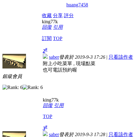
huang7458
收藏
分享
評分
king77k
回復
引用
訂閱
TOP
#
2
saber
發表於 2019-9-3 17:26
|
只看該作者
附上小吃菜單 , 現場點菜
也可電話預約喔
銀級會員
king77k
回復
引用
TOP
#
3
saber
發表於 2019-9-3 17:28
|
只看該作者