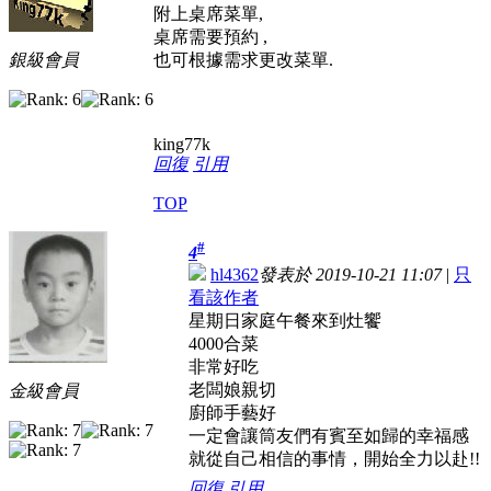
附上桌席菜單,
桌席需要預約 ,
也可根據需求更改菜單.
銀級會員
king77k
回復
引用
TOP
#
4
hl4362
發表於 2019-10-21 11:07
|
只
看該作者
星期日家庭午餐來到灶饗
4000合菜
非常好吃
老闆娘親切
金級會員
廚師手藝好
一定會讓筒友們有賓至如歸的幸福感
就從自己相信的事情，開始全力以赴!!
回復
引用