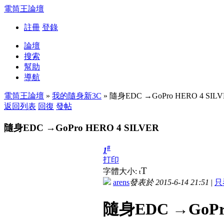
電筒王論壇
註冊
登錄
論壇
搜索
幫助
導航
電筒王論壇
»
我的隨身新3C
» 隨身EDC →GoPro HERO 4 SIL
返回列表
回復
發帖
隨身EDC →GoPro HERO 4 SILVER
#
1
打印
T
字體大小:
t
arens
發表於 2015-6-14 21:51
|
只
隨身EDC →GoPro