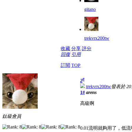
gitano
trekvrx200tw
收藏
分享
評分
回復
引用
訂閱
TOP
#
2
trekvrx200tw
發表於 2015
1#
arens
高級啊
鈦級會員
0.01流明就夠用了，低