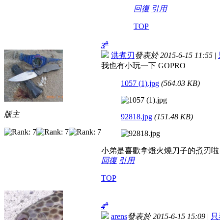
回復
引用
TOP
#
3
洪煮刃
發表於 2015-6-15 11:55
|
我也有小玩一下 GOPRO
1057 (1).jpg
(564.03 KB)
版主
92818.jpg
(151.48 KB)
小弟是喜歡拿燈火燒刀子的煮刃啦 
回復
引用
TOP
#
4
arens
發表於 2015-6-15 15:09
|
只