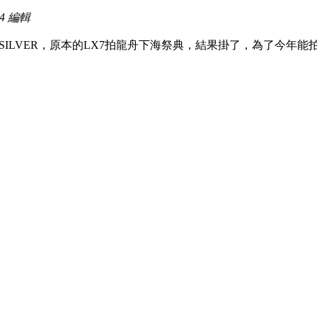
54 編輯
RO 4 SILVER，原本的LX7拍龍舟下海祭典，結果掛了，為了今