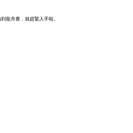
年能拍到龍舟賽，就趕緊入手啦。