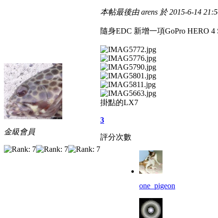
本帖最後由 arens 於 2015-6-14 21:
隨身EDC 新增一項GoPro HE
掛點的LX7
3
金級會員
評分次數
one_pigeon