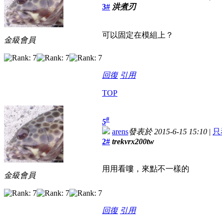
3#
洪煮刃
可以固定在模組上？
金級會員
回復
引用
TOP
#
5
arens
發表於 2015-6-15 15:10
|
只
2#
trekvrx200tw
用用看嘍，來點不一樣的
金級會員
回復
引用