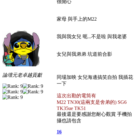
很開心
家母 與手上的M22
我與我女兒 呃...不是啦 與我老婆
女兒與我弟弟 坑道前合影
論壇元老卓越貢獻
同場加映 女兒海邊搞笑自拍 我插花
一下
這次出勤的電筒有
M22 TN30(這兩支是舍弟的) SG6
TK35ue TK51
最後還是要感謝您耐心觀賞 手機拍
攝也請包含
16