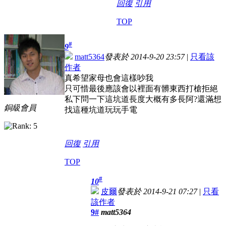
回復
引用
TOP
#
9
matt5364
發表於 2014-9-20 23:57
|
只看該
作者
真希望家母也會這樣吵我
只可惜最後應該會以裡面有髒東西打槍拒絕
私下問一下這坑道長度大概有多長阿?還滿想
銅級會員
找這種坑道玩玩手電
回復
引用
TOP
#
10
皮爾
發表於 2014-9-21 07:27
|
只看
該作者
9#
matt5364