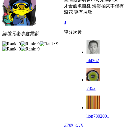
台灣就是有這些沒水準的人
才會處處髒亂 海潮拍來不僅有
浪花 更有垃圾
3
評分次數
論壇元老卓越貢獻
hl4362
7352
lion7302001
回復
引用