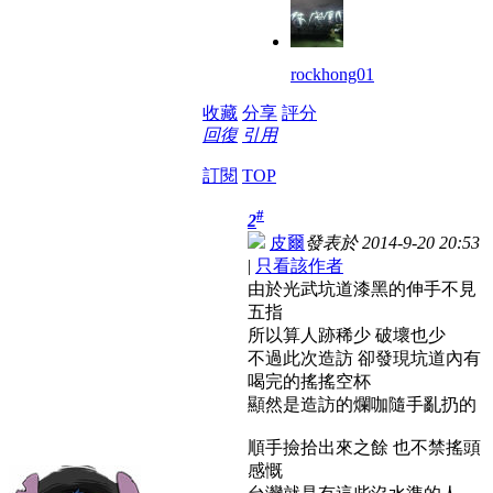
rockhong01
收藏
分享
評分
回復
引用
訂閱
TOP
#
2
皮爾
發表於 2014-9-20 20:53
|
只看該作者
由於光武坑道漆黑的伸手不見
五指
所以算人跡稀少 破壞也少
不過此次造訪 卻發現坑道內有
喝完的搖搖空杯
顯然是造訪的爛咖隨手亂扔的
順手撿拾出來之餘 也不禁搖頭
感慨