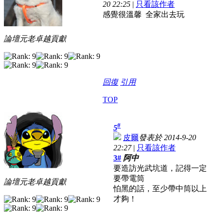
20 22:25
|
只看該作者
感覺很溫馨 全家出去玩
論壇元老卓越貢獻
回復
引用
TOP
#
5
皮爾
發表於 2014-9-20
22:27
|
只看該作者
3#
阿中
要造訪光武坑道，記得一定
要帶電筒
論壇元老卓越貢獻
怕黑的話，至少帶中筒以上
才夠！