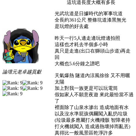
這坑道長度大概有多長
光武坑道是日據時代的軍事坑道
全長約361公尺 整條坑道漆黑無光
是玩燈的好去處
昨天一行5人邊走邊玩燈邊拍照
這樣也才耗去半個多小時
真只是走進(出口在獅頭山步道)再走
回
大概也5.6分鐘之譜吧
論壇元老卓越貢獻
天氣爆熱 隧道內涼風徐徐 又不用曬
太陽
加上對我一族更是可以玩電筒
假如家人不願意夜遊 來此最恰當不過
了
裡面除了山泉水滲出 造成地面有水
以及沒水準屁孩偶爾闖入亂扔垃圾
(垃圾最多應屬打火機殘骸 智障者持
打火機就闖入 造成過熱壞掉而亂丟)
真得比一般風景區乾淨許多