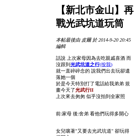
【新北市金山】再
戰光武坑道玩筒
本帖最後由 皮爾 於 2014-9-20 20:45
編輯
話說 上次家母因為去吃親戚喜酒 而
沒跟到
光武坑道之行
(按我)
就一直碎碎念的 說我們出去玩卻遺
落她一個
於是今天特別打了電話給我弟弟 規
畫今天了
光武行II
上次來去匆匆 似乎沒拍到全家照
前:家母 後:舍弟 看他們玩得多開心
女兒嚷著"又要去光武坑道" 卻玩得