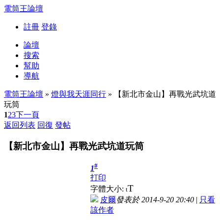
電筒王論壇
註冊
登錄
論壇
搜索
幫助
導航
電筒王論壇
»
燈與我天涯同行
» 【新北市金山】再戰光武坑道
玩筒
1
2
3
下一頁
返回列表
回復
發帖
【新北市金山】再戰光武坑道玩筒
#
1
打印
T
字體大小:
t
皮爾
發表於 2014-9-20 20:40
|
只看
該作者