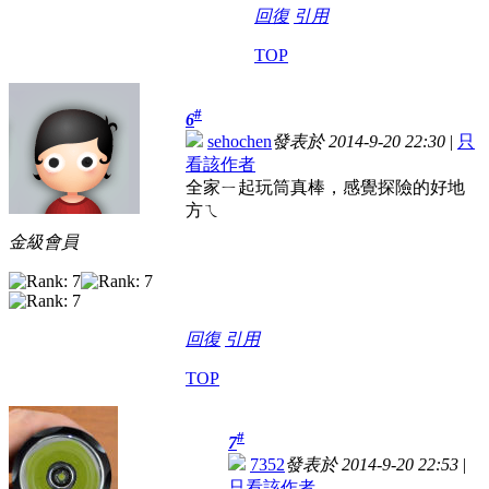
回復
引用
TOP
#
6
sehochen
發表於 2014-9-20 22:30
|
只
看該作者
全家ㄧ起玩筒真棒，感覺探險的好地
方ㄟ
金級會員
回復
引用
TOP
#
7
7352
發表於 2014-9-20 22:53
|
只看該作者