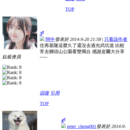
TOP
#
3
阿中
發表於 2014-9-20 21:58
|
只看該作者
住再基隆這麼久了還沒去過光武坑道 比較
常去獅頭山公園看雙燭台 感謝皮爾大分享
鈦級會員
~~~
回復
引用
TOP
#
4
peter_cheng001
發表於 2014-9-