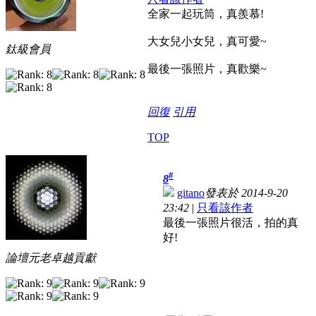
全家一起玩筒，真羨慕!
大女兒小女兒，真可愛~
鈦級會員
最後一張照片，真歡樂~
回復
引用
TOP
#
8
gitano
發表於 2014-9-20
23:42
|
只看該作者
最後一張照片很活，拍的真
好!
論壇元老卓越貢獻