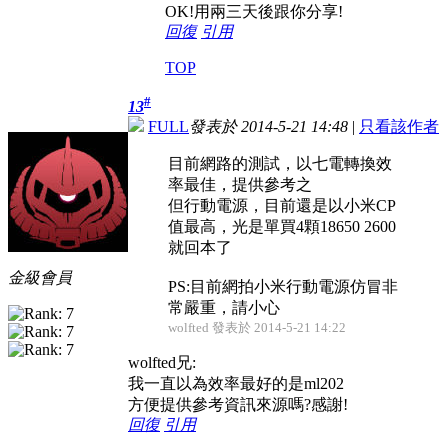
OK!用兩三天後跟你分享!
回復
引用
TOP
#
13
FULL
發表於 2014-5-21 14:48
|
只看該作者
目前網路的測試，以七電轉換效
率最佳，提供參考之
但行動電源，目前還是以小米CP
值最高，光是單買4顆18650 2600
就回本了
金級會員
PS:目前網拍小米行動電源仿冒非
常嚴重，請小心
wolfted 發表於 2014-5-21 14:22
wolfted兄:
我一直以為效率最好的是ml202
方便提供參考資訊來源嗎?感謝!
回復
引用