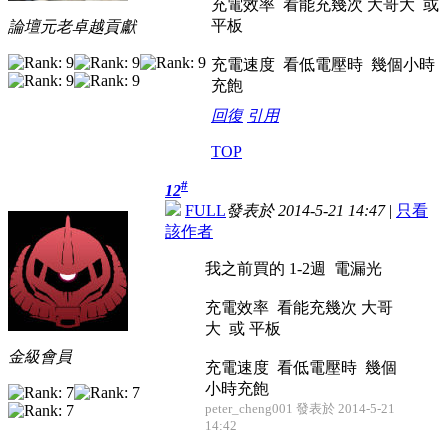
充電效率 看能充幾次 大哥大 或
平板
論壇元老卓越貢獻
充電速度 看低電壓時 幾個小時
充飽
回復
引用
TOP
#
12
FULL
發表於 2014-5-21 14:47
|
只看
該作者
我之前買的 1-2週 電漏光
充電效率 看能充幾次 大哥
大 或 平板
金級會員
充電速度 看低電壓時 幾個
小時充飽
peter_cheng001 發表於 2014-5-21
14:42