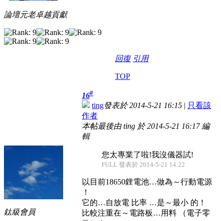
論壇元老卓越貢獻
回復
引用
TOP
#
16
ting
發表於 2014-5-21 16:15
|
只看該
作者
本帖最後由 ting 於 2014-5-21 16:17 編
輯
您太專業了啦!我沒儀器試!
FULL 發表於 2014-5-21 14:22
以目前18650鋰電池…做為～行動電源
！
它的…自放電 比率 …是～最小 的！
鈦級會員
比較注重在～電路板…用料 （電子零