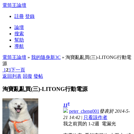
電筒王論壇
註冊
登錄
論壇
搜索
幫助
導航
電筒王論壇
»
我的隨身新3C
» 淘寶亂亂買(三)-LITONG行動電
源
1
2
3
下一頁
返回列表
回復
發帖
淘寶亂亂買(三)-LITONG行動電源
#
11
peter_cheng001
發表於 2014-5-
21 14:42
|
只看該作者
我之前買的 1-2週 電漏光