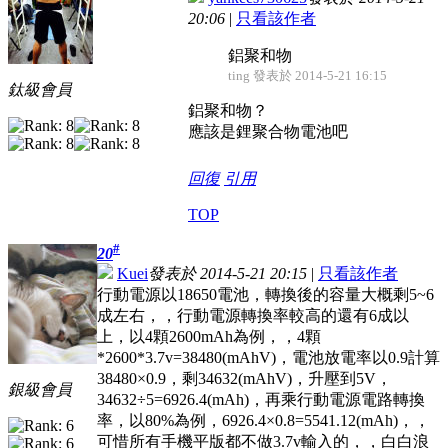
20:06
|
只看該作者
鋁聚和物
ting 發表於 2014-5-21 16:15
鈦級會員
鋁聚和物？
應該是鋰聚合物電池吧
回復
引用
TOP
#
20
Kuei
發表於 2014-5-21 20:15
|
只看該作者
行動電源以18650電池，轉換後的容量大概剩5~6
成左右，，行動電源轉換率較高的還有6成以
上，以4顆2600mAh為例，，4顆
*2600*3.7v=38480(mAhV)，電池放電率以0.9計算
38480×0.9，剩34632(mAhV)，升壓到5V，
銀級會員
34632÷5=6926.4(mAh)，再乘行動電源電路轉換
率，以80%為例，6926.4×0.8=5541.12(mAh)，，
可惜所有手機平版都不做3.7v輸入的，，白白浪