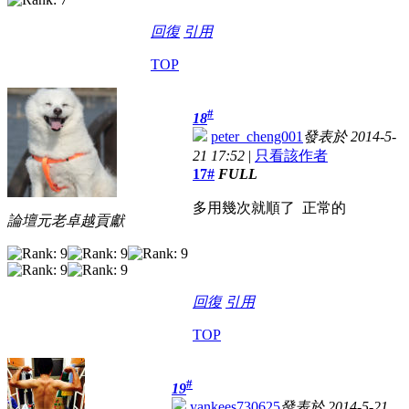
回復
引用
TOP
#
18
peter_cheng001
發表於 2014-5-
21 17:52
|
只看該作者
17#
FULL
多用幾次就順了 正常的
論壇元老卓越貢獻
回復
引用
TOP
#
19
yankees730625
發表於 2014-5-21