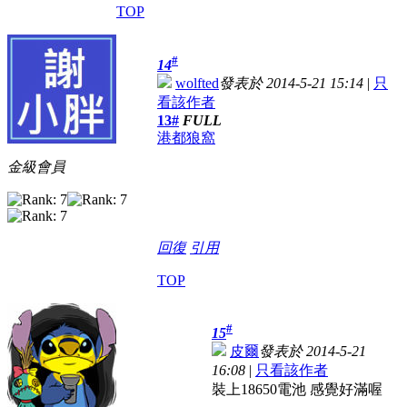
TOP
#
14
wolfted
發表於 2014-5-21 15:14
|
只
看該作者
13#
FULL
港都狼窩
金級會員
回復
引用
TOP
#
15
皮爾
發表於 2014-5-21
16:08
|
只看該作者
裝上18650電池 感覺好滿喔