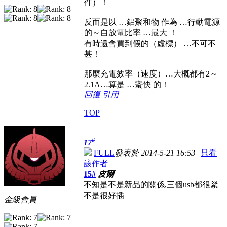
件）！
反而是以 …鋁聚和物 作為 …行動電源
的～自放電比率 …最大 ！
有時還會買到假的（虛標） …不可不
甚！
那麼充電效率（速度）…大概都有2～
2.1A…算是 …蠻快 的！
回復
引用
TOP
#
17
FULL
發表於 2014-5-21 16:53
|
只看
該作者
15#
皮爾
不知是不是新品的關係,三個usb都很緊
不是很好插
金級會員