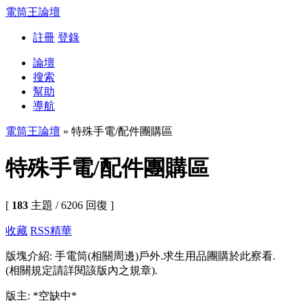
電筒王論壇
註冊
登錄
論壇
搜索
幫助
導航
電筒王論壇
» 特殊手電/配件團購區
特殊手電/配件團購區
[
183
主題 / 6206 回復 ]
收藏
RSS
精華
版塊介紹: 手電筒(相關周邊)戶外.求生用品團購於此察看.
(相關規定請詳閱該版內之規章).
版主: *空缺中*