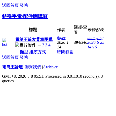
返回首頁
發帖
特殊手電/配件團購區
回復/查
標題
作者
最後發表
看
foger
jimmyang
電筒王筒友背章團購
2026-1-
39
/
6346
2026-6-25
...
2
3
4
14
14:16
類型
排序方式
時間範圍
返回首頁
發帖
電筒王論壇
|
聯繫我們
|
Archiver
GMT+8, 2026-8-8 05:51,
Processed in 0.011010 second(s), 3
queries
.