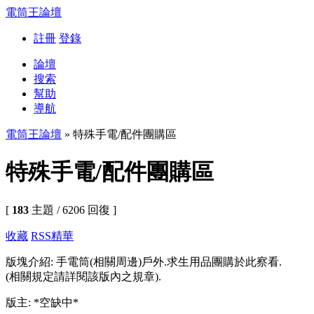
電筒王論壇
註冊
登錄
論壇
搜索
幫助
導航
電筒王論壇
» 特殊手電/配件團購區
特殊手電/配件團購區
[
183
主題 / 6206 回復 ]
收藏
RSS
精華
版塊介紹: 手電筒(相關周邊)戶外.求生用品團購於此察看.
(相關規定請詳閱該版內之規章).
版主: *空缺中*