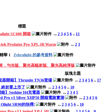
標題
alight SC600 開箱
...
2
3
4
5
6
..
11
tek Predator Pro XPL-Hi Warm
...
2
3
Zebralight 的參考資料
V紫外線電筒，勻光版、聚光高輻射版、聚光高純淨版
版塊主題
器開箱】Thrunite TN36登場
...
2
3
4
5
6
..
17
SC52 終於要上市了
...
2
3
4
5
6
..
10
箱】Soshine H4充電器
...
2
3
4
5
ard Pro v3 Silver XHP50 開箱電路實測
...
2
3
4
5
6
Olight SR90的抉擇!
...
2
3
4
5
6
..
10
tor Pro v3 Limited XP-L HI
...
2
3
4
5
6
..
9