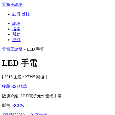
電筒王論壇
註冊
登錄
論壇
搜索
幫助
導航
電筒王論壇
» LED 手電
LED 手電
[
2015
主題 / 27395 回復 ]
收藏
RSS
精華
版塊介紹: LED電子元件發光手電
版主:
RCCW
1
2
3
4
5
6
7
8
9
10
... 101
下一頁