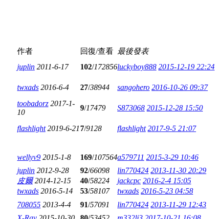
作者
回復/查看
最後發表
juplin
2011-6-17
102
/
172856
luckyboy888
2015-12-19 22:24
twxads
2016-6-4
27
/
38944
sangohero
2016-10-26 09:37
toobadorz
2017-1-
9
/
17479
S873068
2015-12-28 15:50
10
flashlight
2019-6-21
7
/
9128
flashlight
2017-9-5 21:07
wellyv9
2015-1-8
169
/
107564
a579711
2015-3-29 10:46
juplin
2012-9-28
92
/
66098
lin770424
2013-11-30 20:29
皮爾
2014-12-15
40
/
58224
jackcpc
2016-2-4 15:05
twxads
2016-5-14
53
/
58107
twxads
2016-5-23 04:58
708055
2013-4-4
91
/
57091
lin770424
2013-11-29 12:43
X-Ray
2015-10-30
80
/
53452
m332li3
2017-10-21 16:08