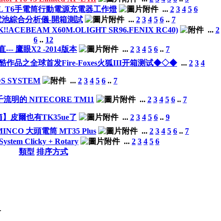
L T6手電筒行動電源充電器工作燈
...
2
3
4
5
6
電池綜合分析儀-開箱測試
...
2
3
4
5
6
..
7
CEBEAM X60M.OLIGHT SR96.FENIX RC40)
...
2
6
..
12
直--- 鷹眼X2 -2014版本
...
2
3
4
5
6
..
7
作品之全球首发Fire-Foxes火狐III开箱测试◆◇◆
...
2
3
4
S SYSTEM
...
2
3
4
5
6
..
7
流明的 NITECORE TM11
...
2
3
4
5
6
..
7
】皮爾也有TK35ue了
...
2
3
4
5
6
..
9
INCO 大頭電筒 MT35 Plus
...
2
3
4
5
6
..
7
ystem Clicky + Rotary
...
2
3
4
5
6
類型
排序方式
.