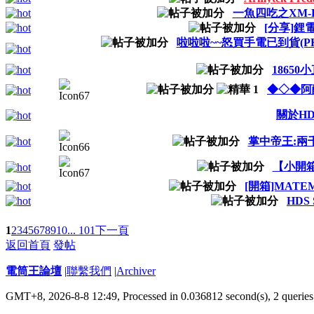
一魚四吃之XM-
[分享]鋰
啦啦啦~~怒買手電已到貨(PK!!A
18650小
◆◇◆阿酷
關於HD
掌中帝王:兩千
【小開箱
[開箱]MATEM
HDS S
1
2
3
4
5
6
7
8
9
10
... 101
下一頁
返回首頁
發帖
電筒王論壇
|
聯繫我們
|
Archiver
GMT+8, 2026-8-8 12:49,
Processed in 0.036812 second(s), 2 queries