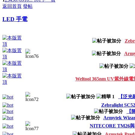
返回首頁
發帖
LED 手電
Zebr
Army
Weltool 365nm U
【泛光殺
Zebralight 
【開
Armytek Wiz
NITECORE TM26與 
Armytek Preda