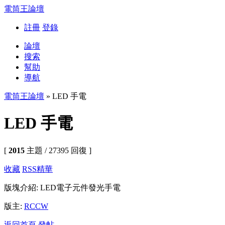
電筒王論壇
註冊
登錄
論壇
搜索
幫助
導航
電筒王論壇
» LED 手電
LED 手電
[
2015
主題 / 27395 回復 ]
收藏
RSS
精華
版塊介紹: LED電子元件發光手電
版主:
RCCW
返回首頁
發帖