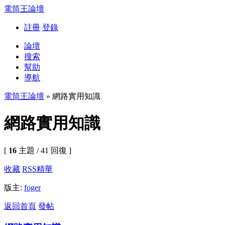
電筒王論壇
註冊
登錄
論壇
搜索
幫助
導航
電筒王論壇
» 網路實用知識
網路實用知識
[
16
主題 / 41 回復 ]
收藏
RSS
精華
版主:
foger
返回首頁
發帖