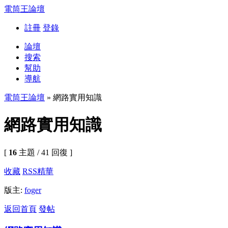
電筒王論壇
註冊
登錄
論壇
搜索
幫助
導航
電筒王論壇
» 網路實用知識
網路實用知識
[
16
主題 / 41 回復 ]
收藏
RSS
精華
版主:
foger
返回首頁
發帖