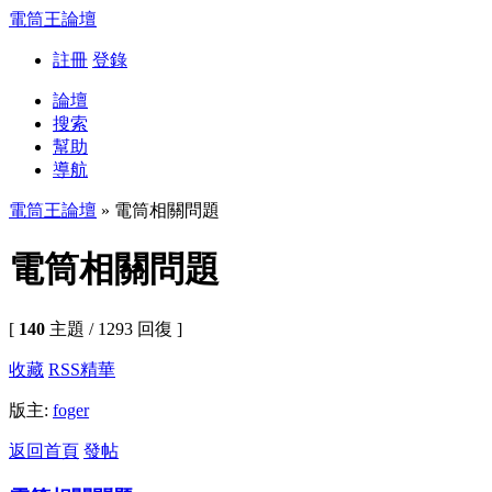
電筒王論壇
註冊
登錄
論壇
搜索
幫助
導航
電筒王論壇
» 電筒相關問題
電筒相關問題
[
140
主題 / 1293 回復 ]
收藏
RSS
精華
版主:
foger
返回首頁
發帖