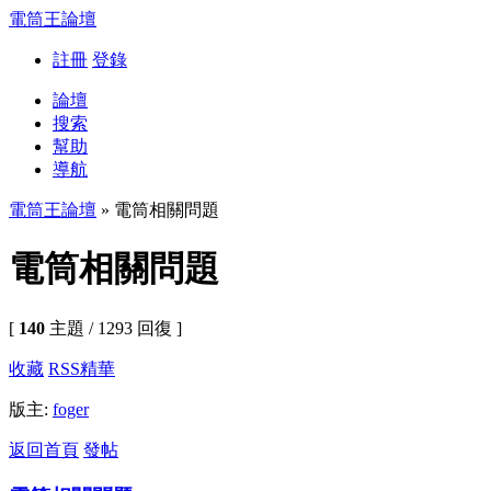
電筒王論壇
註冊
登錄
論壇
搜索
幫助
導航
電筒王論壇
» 電筒相關問題
電筒相關問題
[
140
主題 / 1293 回復 ]
收藏
RSS
精華
版主:
foger
返回首頁
發帖