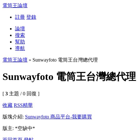
電筒王論壇
註冊
登錄
論壇
搜索
幫助
導航
電筒王論壇
» Sunwayfoto 電筒王台灣總代理
Sunwayfoto 電筒王台灣總代理
[
3
主題 / 0 回復 ]
收藏
RSS
精華
版塊介紹:
Sunwayfoto 商品平台-我要購買
版主: *空缺中*
返回首頁
發帖