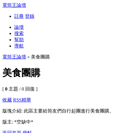
電筒王論壇
註冊
登錄
論壇
搜索
幫助
導航
電筒王論壇
» 美食團購
美食團購
[
0
主題 / 0 回復 ]
收藏
RSS
精華
版塊介紹: 此區主要給筒友們自行起團進行美食團購。
版主: *空缺中*
返回首頁
發帖