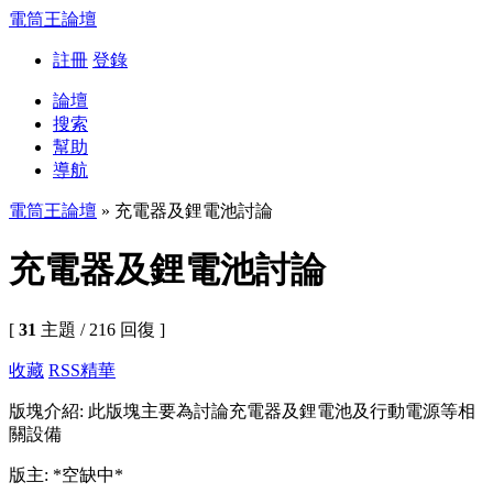
電筒王論壇
註冊
登錄
論壇
搜索
幫助
導航
電筒王論壇
» 充電器及鋰電池討論
充電器及鋰電池討論
[
31
主題 / 216 回復 ]
收藏
RSS
精華
版塊介紹: 此版塊主要為討論充電器及鋰電池及行動電源等相
關設備
版主: *空缺中*