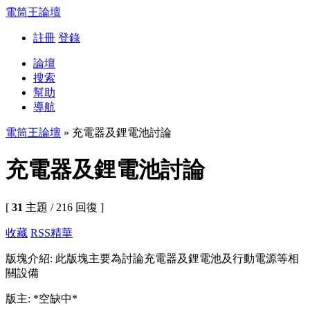
電筒王論壇
註冊
登錄
論壇
搜索
幫助
導航
電筒王論壇
» 充電器及鋰電池討論
充電器及鋰電池討論
[
31
主題 / 216 回復 ]
收藏
RSS
精華
版塊介紹: 此版塊主要為討論充電器及鋰電池及行動電源等相
關設備
版主: *空缺中*