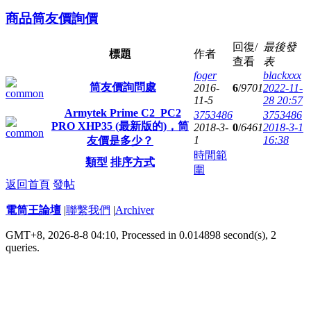
商品筒友價詢價
回復/
最後發
標題
作者
查看
表
foger
blackxxx
筒友價詢問處
2016-
6
/
9701
2022-11-
11-5
28 20:57
Armytek Prime C2_PC2
3753486
3753486
PRO XHP35 (最新版的)，筒
2018-3-
0
/
6461
2018-3-1
1
16:38
友價是多少？
時間範
類型
排序方式
圍
返回首頁
發帖
電筒王論壇
|
聯繫我們
|
Archiver
GMT+8, 2026-8-8 04:10,
Processed in 0.014898 second(s), 2
queries
.