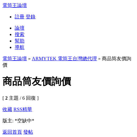
電筒王論壇
註冊
登錄
論壇
搜索
幫助
導航
電筒王論壇
»
ARMYTEK 電筒王台灣總代理
» 商品筒友價詢
價
商品筒友價詢價
[
2
主題 / 6 回復 ]
收藏
RSS
精華
版主: *空缺中*
返回首頁
發帖