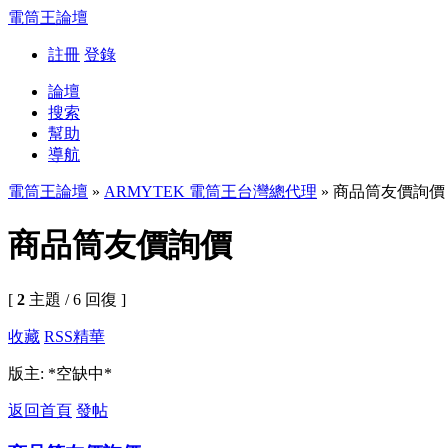
電筒王論壇
註冊
登錄
論壇
搜索
幫助
導航
電筒王論壇
»
ARMYTEK 電筒王台灣總代理
» 商品筒友價詢價
商品筒友價詢價
[
2
主題 / 6 回復 ]
收藏
RSS
精華
版主: *空缺中*
返回首頁
發帖