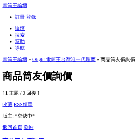
電筒王論壇
註冊
登錄
論壇
搜索
幫助
導航
電筒王論壇
»
Olight 電筒王台灣唯一代理商
» 商品筒友價詢價
商品筒友價詢價
[
1
主題 / 3 回復 ]
收藏
RSS
精華
版主: *空缺中*
返回首頁
發帖