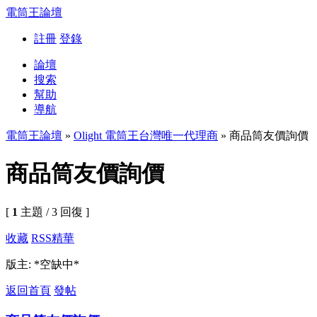
電筒王論壇
註冊
登錄
論壇
搜索
幫助
導航
電筒王論壇
»
Olight 電筒王台灣唯一代理商
» 商品筒友價詢價
商品筒友價詢價
[
1
主題 / 3 回復 ]
收藏
RSS
精華
版主: *空缺中*
返回首頁
發帖