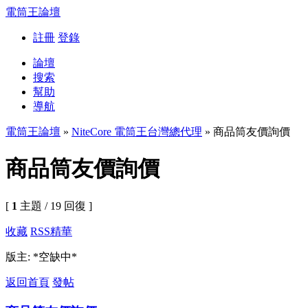
電筒王論壇
註冊
登錄
論壇
搜索
幫助
導航
電筒王論壇
»
NiteCore 電筒王台灣總代理
» 商品筒友價詢價
商品筒友價詢價
[
1
主題 / 19 回復 ]
收藏
RSS
精華
版主: *空缺中*
返回首頁
發帖