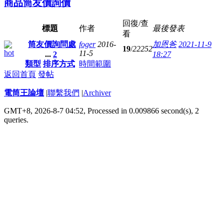
商品筒友價詢價
回復/查
標題
作者
最後發表
看
筒友價詢問處
foger
2016-
加恩爸
2021-11-9
19
/
22252
11-5
...
2
18:27
類型
排序方式
時間範圍
返回首頁
發帖
電筒王論壇
|
聯繫我們
|
Archiver
GMT+8, 2026-8-7 04:52,
Processed in 0.009866 second(s), 2
queries
.