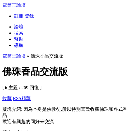
電筒王論壇
註冊
登錄
論壇
搜索
幫助
導航
電筒王論壇
» 佛珠香品交流版
佛珠香品交流版
[
6
主題 / 269 回復 ]
收藏
RSS
精華
版塊介紹: 因為本身是佛教徒,所以特別喜歡收藏佛珠和各式香
品
歡迎有興趣的同好來交流