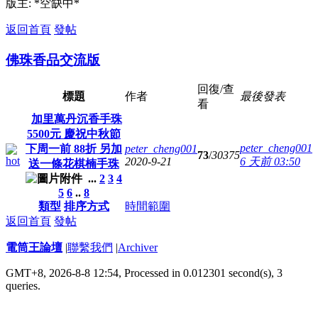
版主: *空缺中*
返回首頁
發帖
佛珠香品交流版
回復/查
標題
作者
最後發表
看
加里萬丹沉香手珠
5500元 慶祝中秋節
peter_cheng001
下周一前 88折 另加
peter_cheng001
73
/
30375
2020-9-21
6 天前 03:50
送一條花棋楠手珠
...
2
3
4
5
6
..
8
類型
排序方式
時間範圍
返回首頁
發帖
電筒王論壇
|
聯繫我們
|
Archiver
GMT+8, 2026-8-8 12:54,
Processed in 0.012301 second(s), 3
queries
.