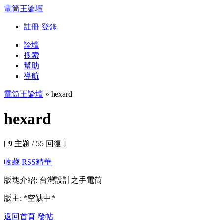
電筒王論壇
註冊
登錄
論壇
搜索
幫助
導航
電筒王論壇
» hexard
hexard
[
9
主題 / 55 回復 ]
收藏
RSS
精華
版塊介紹: 台灣設計之手電筒
版主: *空缺中*
返回首頁
發帖