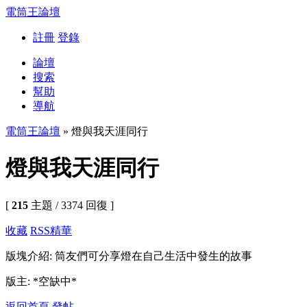
電筒王論壇
註冊
登錄
論壇
搜索
幫助
導航
電筒王論壇
» 燈與我天涯同行
燈與我天涯同行
[
215
主題 / 3374 回復 ]
收藏
RSS
精華
版塊介紹: 筒友們可分享燈在自己生活中發生的故事
版主: *空缺中*
返回首頁
發帖