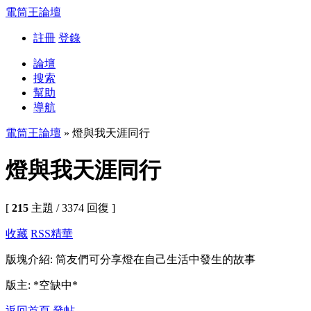
電筒王論壇
註冊
登錄
論壇
搜索
幫助
導航
電筒王論壇
» 燈與我天涯同行
燈與我天涯同行
[
215
主題 / 3374 回復 ]
收藏
RSS
精華
版塊介紹: 筒友們可分享燈在自己生活中發生的故事
版主: *空缺中*
返回首頁
發帖