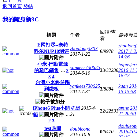
返回首頁
發帖
我的隨身新3C
回復/查
標題
作者
最後發
看
E网打尽--奈特
zhoulong
zhoulong3303
科尔NUP10测评
6
/
9978
2017-1-2
2017-1-22
14:26
小米 行動電源
happyjer
yankees730625
33
/
32238
2016-11-
的雞巴銷售
...
2
2014-6-10
16:13
3
4
台灣小米終於踢
yankees730625
kuan
201
到鐵板
3
/
8884
2014-7-31
15 15:58
iPhone6 Plus小開
皮爾
2015-4-
arens
201
22
/
22591
21 20:50
21
箱
...
2
3
doubleon
test貼圖
doubleone
0
/
5470
2016-10-
2016-10-8