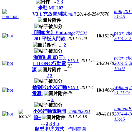
...
2
3
米勒 ML202
milli
201
V3.1 充放電測試
milli
2014-8-25
4
/
7670
21:45
【開箱文】Yuda-
atgc77531
peter_ch
10
/
15276
2014-6-29
2014-7-2
201 平板入門款
...
2
淘寶亂亂買(三)-
peter_ch
FULL
2014-5-
24
/
23478
2014-5-2
LITONG行動電
21
16:02
源
...
2
3
搶到啦!小米行動
FULL
2014-4-
William
2
10
/
14680
28
21 11:15
電源!
...
2
LaurentB
小米行動電源開
rlhm882001
49
/
41819
2014-4-1
2014-3-18
箱~
15:45
...
2
3
4
5
類型
排序方式
時間範圍