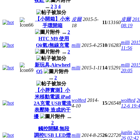
夜紅
...
2
3
4
【小開箱】小米
皮爾
2015-5-
皮爾
201
11
/
13160
手環開箱
18
08:19
...
2
HTC M9 使用
milli
201
Qi(氣)無線充電
milli
2015-4-25
10
/
16283
11:56
...
2
新玩具,Airwheel
milli
201
milli
2015-1-11
14
/
15291
20:05
Q5
...
2
【小胖實測】小
米移動電源 iPad
wolfted
2014-
wolfted
2
15
/
26548
2A充電 USB電流
4-10
12-6 19:
表壓降 造成的干
擾
...
2
觸控開關,無段
juplin
20
調控USB LED燈
milli
2014-8-25
26
/
22726
26 02:42