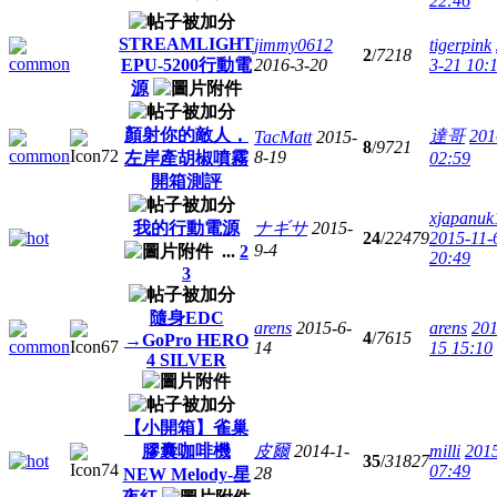
22:46
STREAMLIGHT
jimmy0612
tigerpink
2
/
7218
EPU-5200行動電
2016-3-20
3-21 10:
源
顏射你的敵人，
達哥
201
TacMatt
2015-
8
/
9721
8-19
左岸產胡椒噴霧
02:59
開箱測評
xjapanuk
我的行動電源
ナギサ
2015-
24
/
22479
2015-11-
9-4
...
2
20:49
3
隨身EDC
arens
2015-6-
arens
201
4
/
7615
→GoPro HERO
14
15 15:10
4 SILVER
【小開箱】雀巢
膠囊咖啡機
皮爾
2014-1-
milli
201
35
/
31827
07:49
28
NEW Melody-星