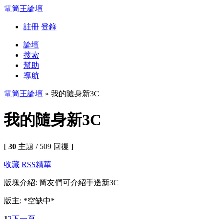
電筒王論壇
註冊
登錄
論壇
搜索
幫助
導航
電筒王論壇
» 我的隨身新3C
我的隨身新3C
[
30
主題 / 509 回復 ]
收藏
RSS
精華
版塊介紹: 筒友們可介紹手邊新3C
版主: *空缺中*
1
2
下一頁